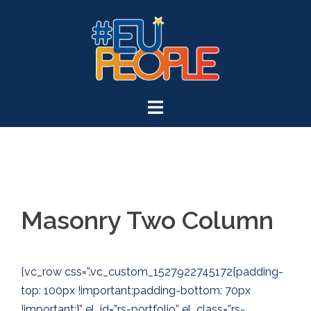
Masonry Two Column
[vc_row css=”.vc_custom_1527922745172{padding-
top: 100px !important;padding-bottom: 70px
!important;}” el_id=”rs-portfolio” el_class=”rs-