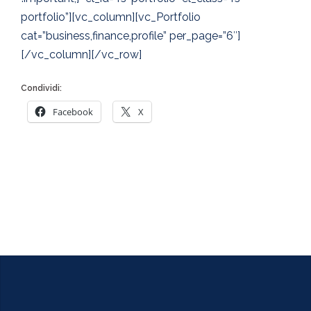
portfolio”][vc_column][vc_Portfolio
cat=”business,finance,profile” per_page=”6″]
[/vc_column][/vc_row]
Condividi:
Facebook
X