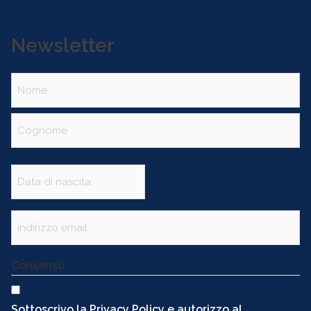
Newsletter
Nome
(Obbligatorio)
Data
(Obbligatorio)
Email
(Obbligatorio)
Consenso
Sottoscrivo la Privacy Policy e autorizzo al