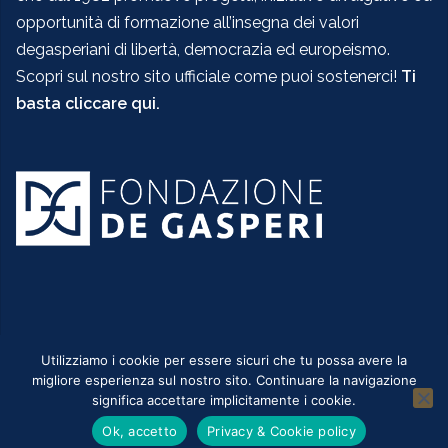
opportunità di formazione all’insegna dei valori
degasperiani di libertà, democrazia ed europeismo.
Scopri sul nostro sito ufficiale come puoi sostenerci!
Ti
basta cliccare qui.
Utilizziamo i cookie per essere sicuri che tu possa avere la
migliore esperienza sul nostro sito. Continuare la navigazione
significa accettare implicitamente i cookie.
Utilizza WordPress
|
Tema:
Sydney
by aThemes.
Ok, accetto
Privacy & Cookie policy