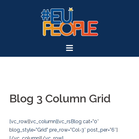
Blog 3 Column Grid
[vc_row][vc_column][vc_rsBlog cat=”0″
blog_style=”Grid” pre_row=”Col-3″ post_per=”6″]
[/vc_column][/vc_row]