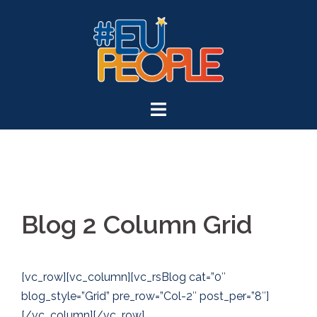
Blog 2 Column Grid
[vc_row][vc_column][vc_rsBlog cat=”0″
blog_style=”Grid” pre_row=”Col-2″ post_per=”8″]
[/vc_column][/vc_row]