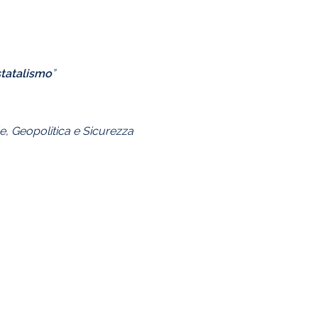
statalismo
”
le, Geopolitica e Sicurezza