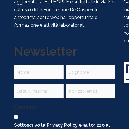
aggiornato su EUPEOPLE e su tutte le iniziative
Ga
culturali della Fondazione De Gasperi. In
in
anteprima per te webinar, opportunità di
fo
formazione e attività laboratoriali.
li
no
ba
Newsletter
Nome
(Obbligatorio)
Data
Email
(Obbligatorio)
(Obbligatorio)
Consenso
Sottoscrivo la Privacy Policy e autorizzo al